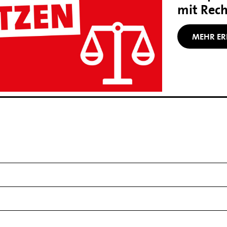
mit Rec
MEHR ER