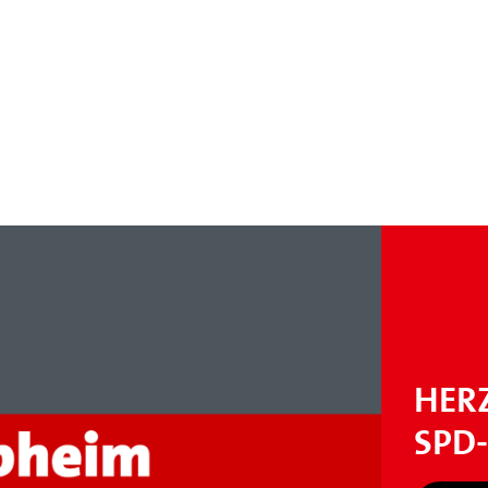
HER
SPD-