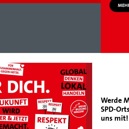
MEHR
Werde M
SPD-Orts
uns mit!