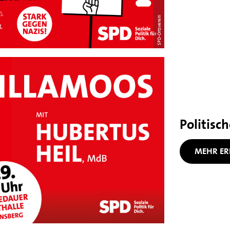
SPD-Ortsverein
Politisc
MEHR ER